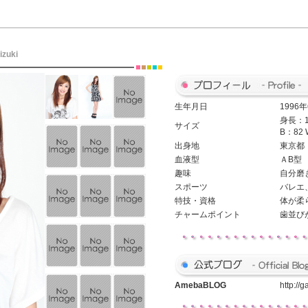
izuki
生年月日
1996
身長：1
サイズ
B：82 
出身地
東京都
血液型
ＡB型
趣味
自分磨
スポーツ
バレエ
特技・資格
体が柔
チャームポイント
歯並び
Ameba
BLOG
http://