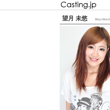
望月 未悠
Miyu Moch