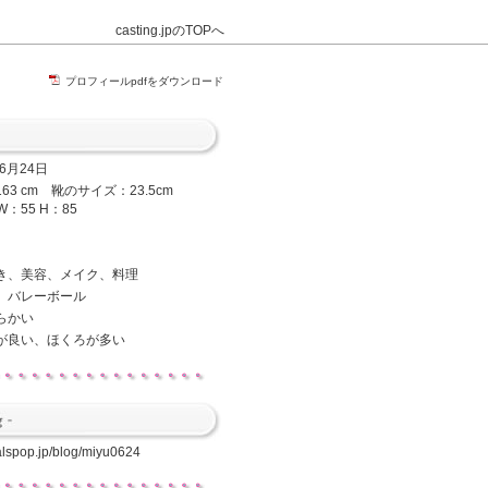
casting.jpのTOPへ
プロフィールpdfをダウンロード
年6月24日
63 cm 靴のサイズ：23.5cm
W：55 H：85
き、美容、メイク、料理
、バレーボール
らかい
が良い、ほくろが多い
galspop.jp/blog/miyu0624