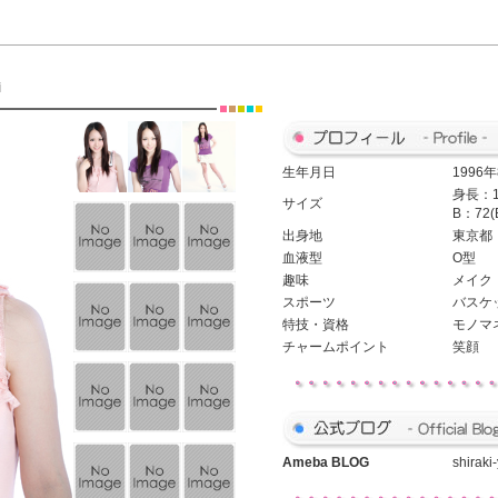
i
生年月日
1996
身長：1
サイズ
B：72(
出身地
東京都
血液型
O型
趣味
メイク
スポーツ
バスケ
特技・資格
モノマ
チャームポイント
笑顔
Ameba
BLOG
shirak