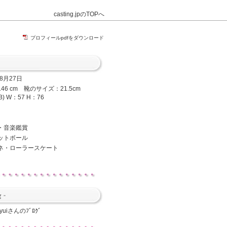
casting.jpのTOPへ
プロフィールpdfをダウンロード
年8月27日
46 cm 靴のサイズ：21.5cm
B) W：57 H：76
・音楽鑑賞
ットボール
ネ・ローラースケート
i-yuiさんのﾌﾞﾛｸﾞ