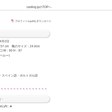
casting.jpのTOPへ
プロフィールpdfをダウンロード
年4月2日
57 cm 靴のサイズ：24.0cm
C) W：60 H：87
ペルー)
・スペイン語・ポルトガル語
SeLyN::.★