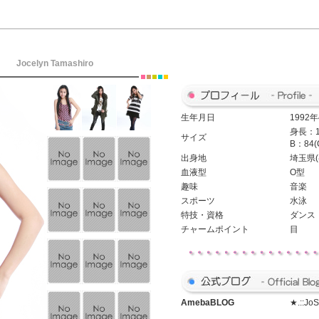
ン
Jocelyn Tamashiro
生年月日
1992
身長：1
サイズ
B：84(
出身地
埼玉県(
血液型
O型
趣味
音楽
スポーツ
水泳
特技・資格
ダンス
チャームポイント
目
Ameba
BLOG
★.::Jo